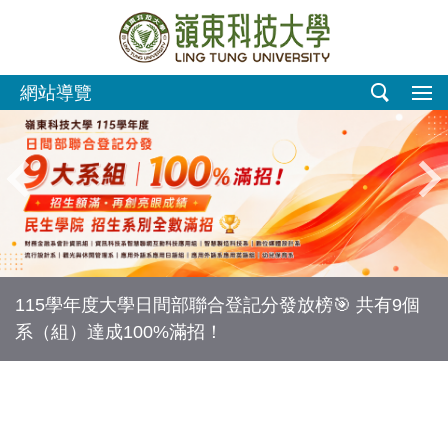
跳
到
主
要
網站導覽
內
容
區
115學年度大學日間部聯合登記分發放榜🎯 共有9個
系（組）達成100%滿招！