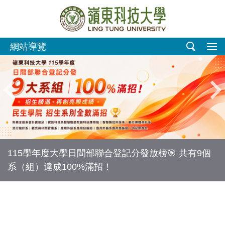
跳
到
主
要
網站導覽
內
容
區
115學年度大學日間部聯合登記分發放榜🎯 共有9個
系（組）達成100%滿招！