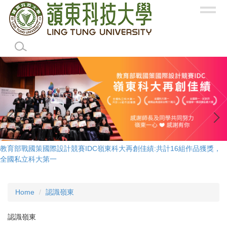
Jump
to
the
main
content
block
教育部戰國策國際設計競賽IDC嶺東科大再創佳績:共計16組作品獲獎，
全國私立科大第一
Home
認識嶺東
認識嶺東