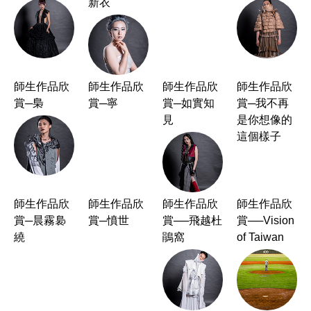
賞─夜
賞─國王的
賞─囚禁
賞─窺穿
新衣
師生作品欣
師生作品欣
師生作品欣
師生作品欣
賞─梟
賞─寧
賞─如實知
賞─我不再
見
是你想像的
這個樣子
師生作品欣
師生作品欣
師生作品欣
師生作品欣
賞─晨霧裊
賞─憤世
賞──飛越杜
賞──Vision
繞
鵑窩
of Taiwan