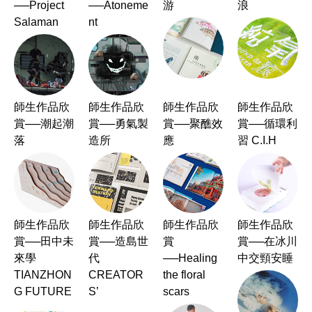
──Project
──Atoneme
游
浪
Salaman
nt
師生作品欣
師生作品欣
師生作品欣
師生作品欣
賞──潮起潮
賞──勇氣製
賞──聚醮效
賞──循環利
落
造所
應
習 C.I.H
師生作品欣
師生作品欣
師生作品欣
師生作品欣
賞──田中未
賞──造島世
賞
賞──在冰川
來學
代
──Healing
中交頸安睡
TIANZHON
CREATOR
the floral
G FUTURE
S’
scars