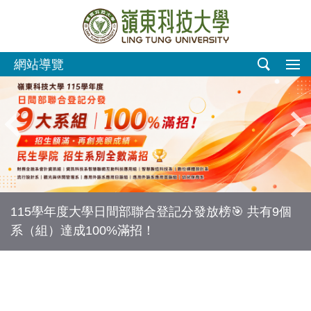
跳
到
主
要
網站導覽
內
容
區
115學年度大學日間部聯合登記分發放榜🎯 共有9個
系（組）達成100%滿招！