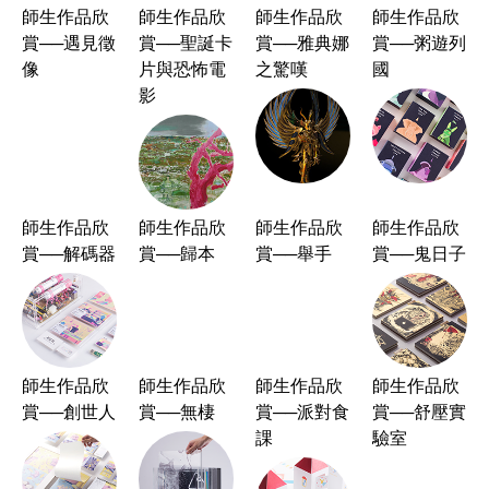
師生作品欣
師生作品欣
師生作品欣
師生作品欣
賞──遇見徵
賞──聖誕卡
賞──雅典娜
賞──粥遊列
像
片與恐怖電
之驚嘆
國
影
師生作品欣
師生作品欣
師生作品欣
師生作品欣
賞──解碼器
賞──歸本
賞──舉手
賞──鬼日子
師生作品欣
師生作品欣
師生作品欣
師生作品欣
賞──創世人
賞──無棲
賞──派對食
賞──舒壓實