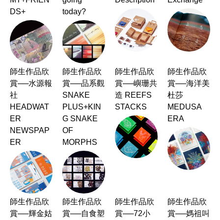
DS+
today?
師生作品欣
師生作品欣
師生作品欣
師生作品欣
賞──水源報
賞──品系觀
賞──嶼珊共
賞──海洋美
社
SNAKE
造 REEFS
杜莎
HEADWAT
PLUS+KIN
STACKS
MEDUSA
ER
G SNAKE
ERA
NEWSPAP
OF
ER
MORPHS
師生作品欣
師生作品欣
師生作品欣
師生作品欣
賞──輝金姑
賞──自食塑
賞──72小
賞──媽祖叫