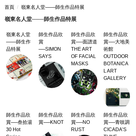
首頁
嶺東名人堂───師生作品特展
嶺東名人堂───師生作品特展
嶺東名人堂
師生作品欣
師生作品欣
師生作品欣
───師生作
賞
賞──面譜道
賞──大地美
品特展
──SIMON
THE ART
術館
SAYS
OF FACIAL
OUTDOOR
MASKS
BOTANICA
L ART
GALLERY
師生作品欣
師生作品欣
師生作品欣
師生作品欣
賞──叁拾湯
賞──KNOT
賞──NO
賞──青吱調
30 Hot
RUST
CICADA’S