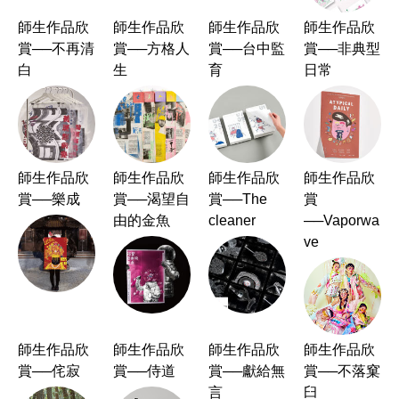
師生作品欣
師生作品欣
師生作品欣
師生作品欣
賞──不再清
賞──方格人
賞──台中監
賞──非典型
白
生
育
日常
師生作品欣
師生作品欣
師生作品欣
師生作品欣
賞──樂成
賞──渴望自
賞──The
賞
由的金魚
cleaner
──Vaporwa
ve
師生作品欣
師生作品欣
師生作品欣
師生作品欣
賞──侘寂
賞──侍道
賞──獻給無
賞──不落窠
言
臼