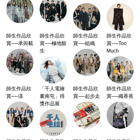
師生作品欣
師生作品欣
師生作品欣
師生作品欣
賞──承與載
賞──極地餘
賞──組織
賞──Too
生
Much
師生作品欣
「千人電繪
師生作品欣
師生作品欣
賞──漾
畫南屯」得
賞──起步走
賞──織香蕉
獎作品展