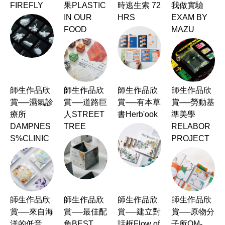
FIREFLY
果PLASTIC
時逃生索 72
我做實驗
IN OUR
HRS
EXAM BY
FOOD
MAZU
師生作品欣
師生作品欣
師生作品欣
師生作品欣
賞──濕氣診
賞──道路巨
賞──有本草
賞──勞動基
療所
人STREET
書Herb'ook
準美學
DAMPNES
TREE
RELABOR
S%CLINIC
PROJECT
師生作品欣
師生作品欣
師生作品欣
師生作品欣
賞──來自海
賞──最佳配
賞──建立對
賞──原物分
洋的低音
角BEST
話框Flow of
子所OM-