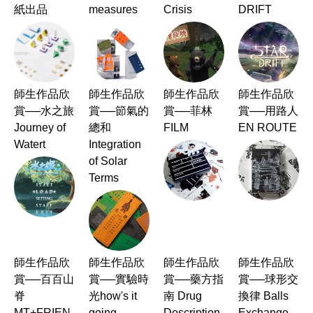
紙出品
measures
Crisis
DRIFT
師生作品欣
師生作品欣
師生作品欣
師生作品欣
賞──水之旅
賞──節氣的
賞──菲林
賞──用路人
Journey of
總和
FILM
EN ROUTE
Watert
Integration
of Solar
Terms
師生作品欣
師生作品欣
師生作品欣
師生作品欣
賞──百百山
賞──實驗時
賞──藥方指
賞──球形交
脊
光how's it
南 Drug
換律 Balls
MT+FRIEN
going
Description
Exchange