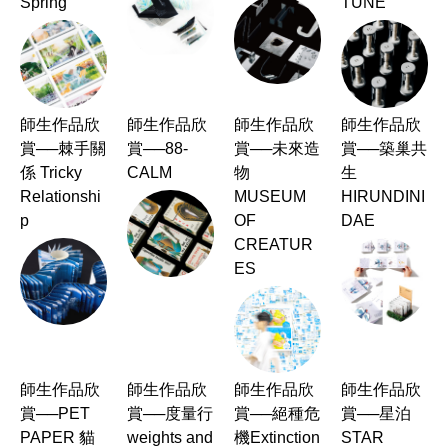
Spring
TUNE
師生作品欣
師生作品欣
師生作品欣
師生作品欣
賞──棘手關
賞──88-
賞──未來造
賞──築巢共
係 Tricky
CALM
物
生
Relationshi
MUSEUM
HIRUNDINI
p
OF
DAE
CREATUR
ES
師生作品欣
師生作品欣
師生作品欣
師生作品欣
賞──PET
賞──度量行
賞──絕種危
賞──星泊
PAPER 貓
weights and
機Extinction
STAR